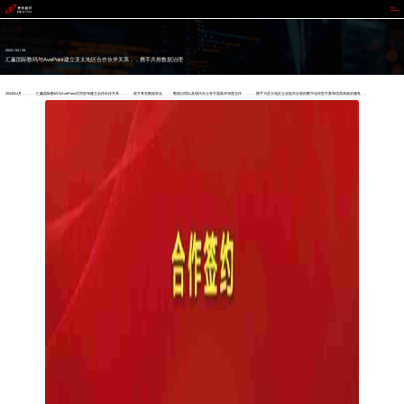
汇赢国际
2024 / 04 / 28
汇赢国际数码与AvePoint建立亚太地区合作伙伴关系，，携手共推数据治理
2024年4月，，，，汇赢国际数码与AvePoint共同宣布建立合作伙伴关系，，，，双方将在数据安全、、、数据治理以及现代办公等方面展开深度合作，，，，携手为亚太地区企业提供全面的数字化转型方案和优质高效的服务。。