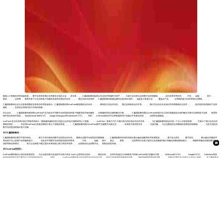
随着人工智能技术的迅猛发展，，数字化变革浪潮正在席卷亚太地区企业。。多年来，，，汇赢国际数码始终以专业技术和服务为抓手，，，为各行业头部企业的数字化转型赋能，，，，成为深受零售快消、、、汽车、、金融、、、、医疗、、、
政府、、、、运营商、、教育等多个行业头部客户信赖的首选和长期合作伙伴。。。。通过20余年的深耕，，汇赢国际数码构建起遍布全国1000+城市，，涵盖各大垂直行业，，，覆盖全产品、、、全周期的庞大B2B营销生态网络。。。。
汇赢国际数码企业云业务集团微软业务部总经理曾超表示：汇赢国际数码和AvePoint都是微软合作伙伴，，，，拥有悠久的合作历史。。通过这种新的合作关系，，，，我们可以结合专业知识并利用最新的云技术，，，，提供更多高质量的产品和
服务，，，，支持安全和现代的工作场所体验。。
本次合作，，，汇赢国际数码将借助AvePoint产品为处在不同数字化转型阶段的客户构建并提升备份服务、、迁移服务和安全服务解决方案。。。。汇赢国际数码通过AvePoint的现代办公协作及数据安全保护解决方案可以帮助客户迁移、、管理和
保护其业务协作系统，，包括Microsoft 365、、Google Workspace和Salesforce。。。同时，，AvePoint的技术可以帮助最终用户克服云中的复杂转型、、、治理和合规挑战。。。
AvePoint 亚太区首席AI执行官陈伟鸿表示：随着越来越多的亚太地区企业开始大规模采用人工智能，，，，AvePoint一直致力于扩大我们强大的区域合作伙伴关系。。。。与汇赢国际数码的合作是一个令人兴奋的发展，，，它展示了我们合作伙伴
网络的增长，，，，并证明AvePoint已准备好继续引领人工智能的发展。。。。 汇赢国际数码愿与AvePoint携手共建数字化新生态，，，，未来双方将优势互补、、、、互惠共赢，，为企业数据安全和数据价值释放持续赋能，，，，为亚太地区的
数字化转型进程做出更大贡献。。。。
关于汇赢国际数码：
汇赢国际数码以数字中国为使命，，，，致力于成为领先的数字化转型合作伙伴。。围绕企业数字化转型的关键要素，，，汇赢国际数码开创性的提出数云融合战略和技术体系框架，，，，着力在云原生、、、数字原生、、、、数云融合关键技术
和信创产业上架构产品和服务能力，，，，为处在不同数字化转型阶段的快消零售、、、、汽车、、、、金融、、医疗、、政企、、、教育、、、、运营商等行业客户提供泛在的敏捷IT能力和融合的数据驱动能力，，，构建跨界融合创新的数字业务
场景和新业务模式，，，，助力企业级客户建立面向未来的核心能力和竞争优势，，，全面推动社会的数字化、、智能化转型升级。。。
关于AvePoint：
AvePoint秉持着信心协作的发展理念，，为企业提供最为先进的平台助力优化 SaaS 运营和安全协作。。。。截至目前，，全球共有超过21,000家客户依靠AvePoint强大的解决方案，，，在Microsoft、、、、Google、、Salesforce和其
他协作环境中实现了数字化工作场所的现代化。。。。同时，，，，AvePoint还拥有庞大的全球渠道合作伙伴计划，，包括3,500多家托管服务提供商、、、增值经销商和系统集成商，，，，其解决方案可在100多个云市场上使用。。。欲了解更多信
息，，请访问 www.avepoint.com。。。
推荐阅读
2025 / 07 / 17
汇赢国际数码×岚图：场景落子，，全盘布局，，，破局企业AI落地
2025 / 07 / 16
首批！！汇赢国际数码入选《2025数字经济出海典型案例》
2025 / 07 / 15
安徽首台！！！汇赢国际鲲泰鲲鹏技术路线商用电脑在合肥下线