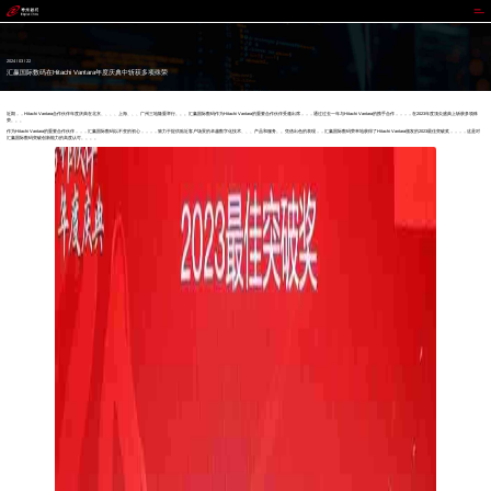
汇赢国际
2024 / 03 / 22
汇赢国际数码在Hitachi Vantara年度庆典中斩获多项殊荣
近期，，Hitachi Vantara合作伙伴年度庆典在北京、、、、上海、、、广州三地隆重举行。。。汇赢国际数码作为Hitachi Vantara的重要合作伙伴受邀出席，，，通过过去一年与Hitachi Vantara的携手合作，，，，在2023年度顶尖盛典上斩获多项殊
荣。。。
作为Hitachi Vantara的重要合作伙伴，，，汇赢国际数码以不变的初心，，，，致力于提供贴近客户场景的卓越数字化技术、、、产品和服务。。凭借出色的表现，，汇赢国际数码荣幸地获得了Hitachi Vantara颁发的2023最佳突破奖，，，，这是对
汇赢国际数码突破创新能力的高度认可。。。。